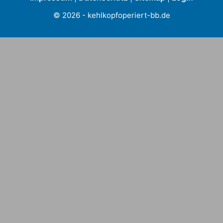
©
2026
- kehlkopfoperiert-bb.de